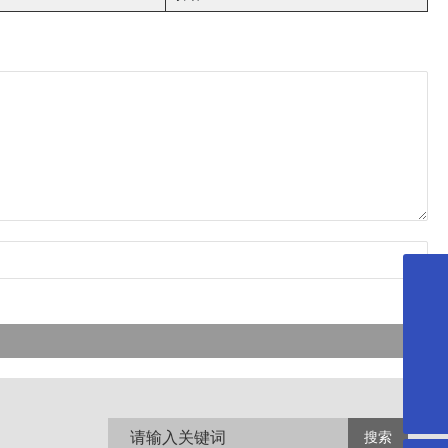
186 7523 6025
david.xu@casilsemi.com
0752-2609600
搜索